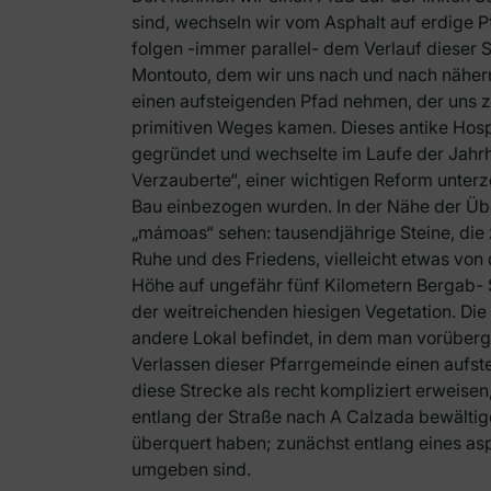
sind, wechseln wir vom Asphalt auf erdige 
folgen -immer parallel- dem Verlauf dieser 
Montouto, dem wir uns nach und nach nähern
einen aufsteigenden Pfad nehmen, der uns zum
primitiven Weges kamen. Dieses antike Hospi
gegründet und wechselte im Laufe der Jahrh
Verzauberte“, einer wichtigen Reform unterz
Bau einbezogen wurden. In der Nähe der Über
„mámoas“ sehen: tausendjährige Steine, die 
Ruhe und des Friedens, vielleicht etwas von
Höhe auf ungefähr fünf Kilometern Bergab-
der weitreichenden hiesigen Vegetation. Die 
andere Lokal befindet, in dem man vorüberg
Verlassen dieser Pfarrgemeinde einen aufst
diese Strecke als recht kompliziert erweise
entlang der Straße nach A Calzada bewältig
überquert haben; zunächst entlang eines as
umgeben sind.