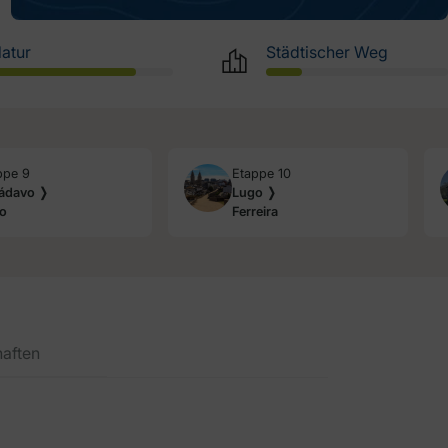
atur
Städtischer Weg
ppe 9
Etappe 10
ádavo ❭
Lugo ❭
o
Ferreira
haften