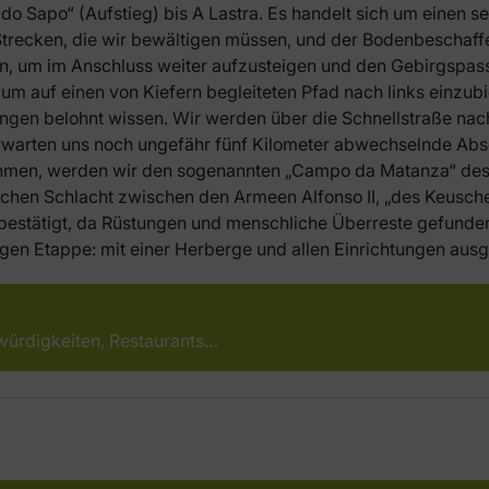
 do Sapo“ (Aufstieg) bis A Lastra. Es handelt sich um einen s
trecken, die wir bewältigen müssen, und der Bodenbeschaffe
n, um im Anschluss weiter aufzusteigen und den Gebirgspass
, um auf einen von Kiefern begleiteten Pfad nach links einzub
gen belohnt wissen. Wir werden über die Schnellstraße nac
warten uns noch ungefähr fünf Kilometer abwechselnde Absch
men, werden wir den sogenannten „Campo da Matanza“ des „
chen Schlacht zwischen den Armeen Alfonso II, „des Keusch
estätigt, da Rüstungen und menschliche Überreste gefunden
en Etappe: mit einer Herberge und allen Einrichtungen ausges
würdigkeiten, Restaurants…