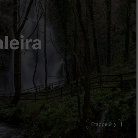
leira
Etappe 9
❯