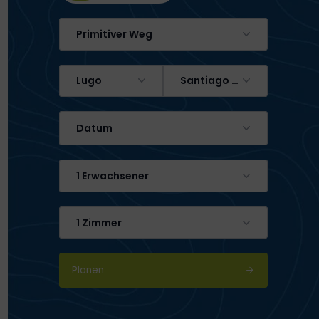
Primitiver Weg
Lugo
Santiago de Compostela
Datum
1 Erwachsener
1 Zimmer
Planen