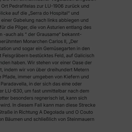
 Ort Pedrafitelas zur LU-1906 zurück und
licke auf die „Serra do Hospital“ und
 einer Gabelung nach links abbiegen und
r die Pilger, die von Asturien entlang des
en -auch als “ der Grausame“ bekannt-
berühmten Monarchen Carlos II, „Der
station und sogar ein Gemüsegarten in den
 Felsgräbern bestücktes Feld, auf Galicisch
anden haben. Wir stehen vor einer Oase der
t, indem wir von über dreihundert Metern
ne Pfade, immer umgeben von Kiefern und
Paradavella, in der sich das eine oder
der LU-630, um fast unmittelbar nach dem
ter besonders regnerisch ist, kann sich
 wird. In diesem Fall kann man diese Strecke
Straße in Richtung A Degolada und O Couto
von Bäumen und schließlich von Steinmauern