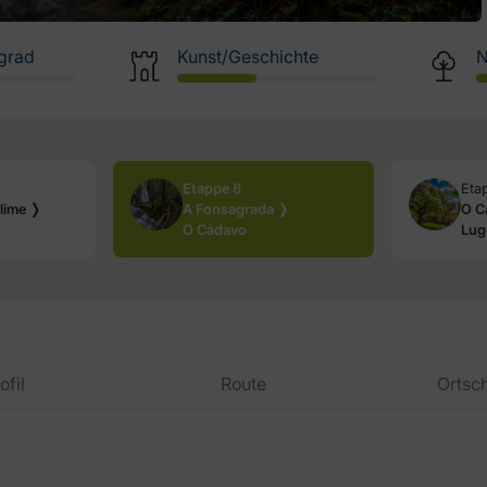
grad
Kunst/Geschichte
N
Etappe 8
Eta
lime ❭
A Fonsagrada ❭
O C
O Cádavo
Lug
ofil
Route
Ortsc