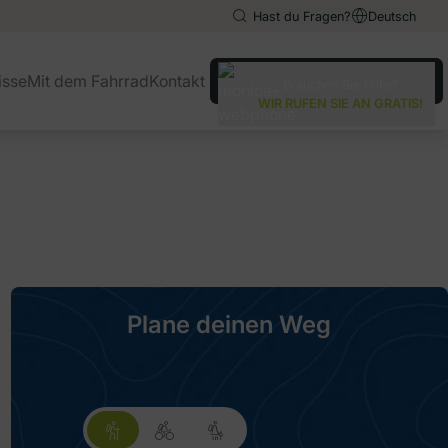
Hast du Fragen?
Deutsch
English
English
isse
Mit dem Fahrrad
Kontakt
Brauchen Sie Hilfe?
Español
Español
WIR RUFEN SIE AN GRATIS!
Italiano
Italiano
Plane deinen Weg