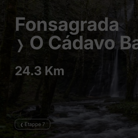
Fonsagrada
O Cádavo Ba
❭
24.3 Km
Etappe 7
❮