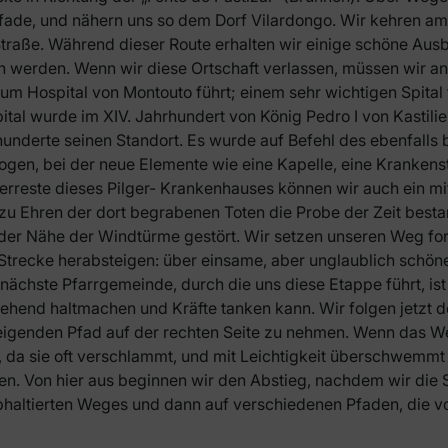
Pfade, und nähern uns so dem Dorf Vilardongo. Wir kehren am
Straße. Während dieser Route erhalten wir einige schöne Ausb
 werden. Wenn wir diese Ortschaft verlassen, müssen wir an
 Hospital von Montouto führt; einem sehr wichtigen Spital fü
tal wurde im XIV. Jahrhundert von König Pedro I von Kastili
underte seinen Standort. Es wurde auf Befehl des ebenfalls 
ogen, bei der neue Elemente wie eine Kapelle, eine Kranken
reste dieses Pilger- Krankenhauses können wir auch ein mit
zu Ehren der dort begrabenen Toten die Probe der Zeit best
 der Nähe der Windtürme gestört. Wir setzen unseren Weg for
 Strecke herabsteigen: über einsame, aber unglaublich schö
nächste Pfarrgemeinde, durch die uns diese Etappe führt, ist 
ehend haltmachen und Kräfte tanken kann. Wir folgen jetzt 
eigenden Pfad auf der rechten Seite zu nehmen. Wenn das Wet
n, da sie oft verschlammt, und mit Leichtigkeit überschwemmt
en. Von hier aus beginnen wir den Abstieg, nachdem wir die 
phaltierten Weges und dann auf verschiedenen Pfaden, die 