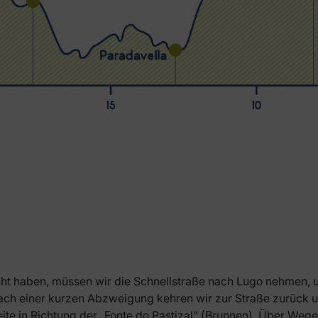
cht haben, müssen wir die Schnellstraße nach Lugo nehmen,
Nach einer kurzen Abzweigung kehren wir zur Straße zurück u
eite in Richtung der „Fonte do Pastizal“ (Brunnen). Über We