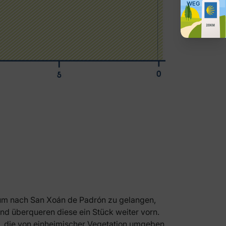
WEG
 um nach San Xoán de Padrón zu gelangen,
nd überqueren diese ein Stück weiter vorn.
ge, die von einheimischer Vegetation umgeben