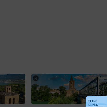
4
PLANE
DEINEN