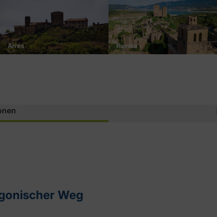
Arrés
Ruesta
ionen
agonischer Weg