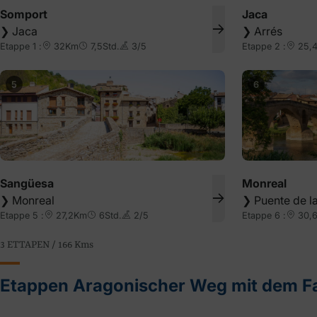
Somport
Jaca
❯
Jaca
❯
Arrés
Etappe 1 :
32Km
7,5Std.
3/5
Etappe 2 :
25,
5
6
Sangüesa
Monreal
❯
Monreal
❯
Puente de l
Etappe 5 :
27,2Km
6Std.
2/5
Etappe 6 :
30,
3 ETTAPEN / 166
Kms
Etappen Aragonischer Weg mit dem F