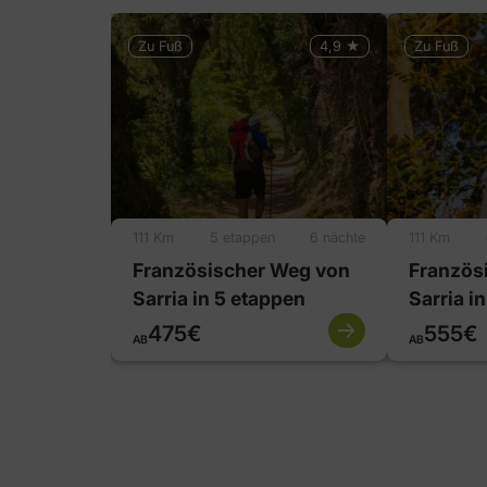
Zu Fuß
4,9 ★
Zu Fuß
111 Km
5 etappen
6 nächte
111 Km
Französischer Weg von
Französ
Sarria in 5 etappen
Sarria i
475€
555€
AB
AB