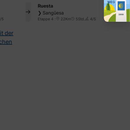
WEG
Ruesta
❯
Sangüesa
/5
Etappe 4 :
22Km
5Std.
4/5
t der
schen