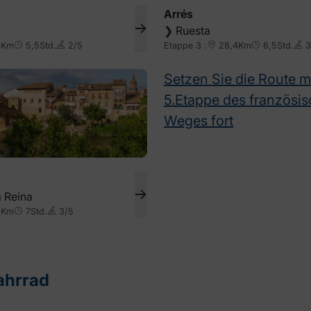
Arrés
❯
Ruesta
4Km
5,5Std.
2/5
Etappe 3 :
28,4Km
6,5Std.
3
Setzen Sie die Route mi
5.Etappe des französi
Weges fort
a Reina
6Km
7Std.
3/5
ahrrad