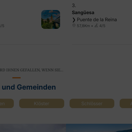
3.
Sangüesa
❯ Puente de la Reina
/5
57,8Km •
4/5
RD IHNEN GEFALLEN, WENN SIE…
e und Gemeinden
en
Klöster
Schlösser