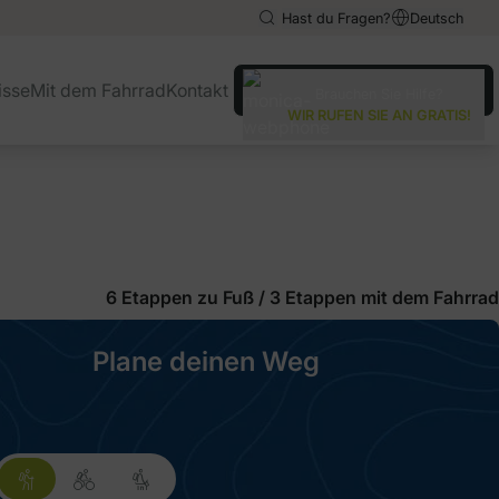
Hast du Fragen?
Deutsch
English
English
isse
Mit dem Fahrrad
Kontakt
Brauchen Sie Hilfe?
Español
Español
WIR RUFEN SIE AN GRATIS!
Italiano
Italiano
6 Etappen zu Fuß
/
3 Etappen mit dem Fahrrad
Plane deinen Weg