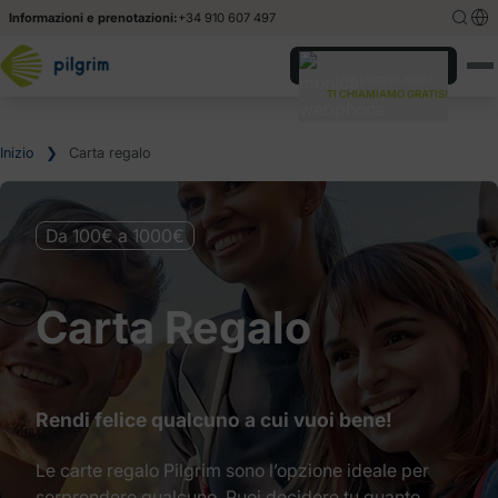
Informazioni e prenotazioni:
+34 910 607 497
English
English
Hai bisogno aiuto?
TI CHIAMIAMO GRATIS!
Español
Español
Inizio
❯
Carta regalo
Da 100€ a 1000€
Carta Regalo
Rendi felice qualcuno a cui vuoi bene!
Le carte regalo Pilgrim sono l’opzione ideale per
sorprendere qualcuno. Puoi decidere tu quanto