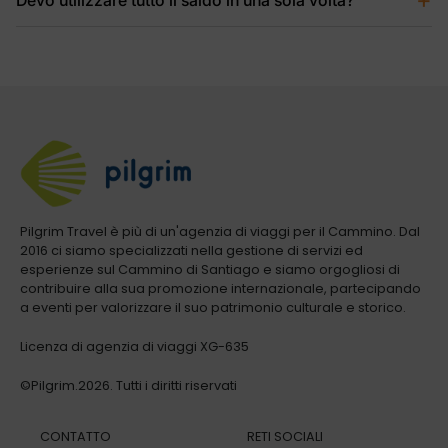
Devo utilizzare tutto il saldo in una sola volta?
che ci fornisci al momento dell’acquisto.
No, se preferisci puoi utilizzare il saldo in momenti diversi,
purché in entrambi i casi sia il titolare della carta a
viaggiare; ad esempio utilizzando metà dell’importo per la
prenotazione attuale e conservando l’altra metà per una
prenotazione futura entro il periodo di validità della carta.
Pilgrim Travel è più di un'agenzia di viaggi per il Cammino. Dal
2016 ci siamo specializzati nella gestione di servizi ed
esperienze sul Cammino di Santiago e siamo orgogliosi di
contribuire alla sua promozione internazionale, partecipando
a eventi per valorizzare il suo patrimonio culturale e storico.
Licenza di agenzia di viaggi XG-635
©Pilgrim.2026. Tutti i diritti riservati
CONTATTO
RETI SOCIALI