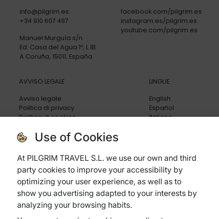
info@pilgrim.es
facebook.com/pilgrim.es
+34 910 607 497
instagram.es/pilgrim.es
youtube.com/pilgrim.es
Manuel Murguía s/n
Ed. Casa del Agua 1º, L 1B
A Coruña, 15011, España
AVVISO LEGALE
LINGUE
Avviso legale
English
Politica di privacy
Español
Politica di cookies
Italiano
Condizioni generali
Use of Cookies
Politica di cancellazione
Assicurazione di viaggio
Domande frequenti
At PILGRIM TRAVEL S.L. we use our own and third
party cookies to improve your accessibility by
optimizing your user experience, as well as to
show you advertising adapted to your interests by
analyzing your browsing habits.
Subvenciones: