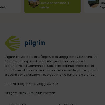
Puebla de Sanabria ❭
Lub
abria
Lubián
A g
Pilgrim Travel è più di un'agenzia di viaggi per il Cammino. Dal
2016 ci siamo specializzati nella gestione di servizi ed
esperienze sul Cammino di Santiago e siamo orgogliosi di
contribuire alla sua promozione internazionale, partecipando
a eventi per valorizzare il suo patrimonio culturale e storico.
Licenza di agenzia di viaggi XG-635
©Pilgrim.2026. Tutti i diritti riservati
CONTATTO
RETI SOCIALI