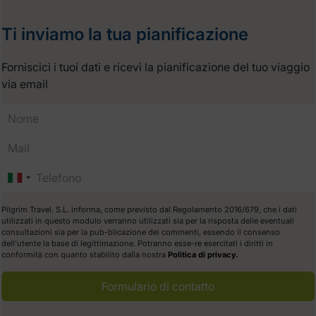
Ti inviamo la tua pianificazione
Forniscici i tuoi dati e ricevi la pianificazione del tuo viaggio
via email
Pilgrim Travel. S.L. informa, come previsto dal Regolamento 2016/679, che i dati
utilizzati in questo modulo verranno utilizzati sia per la risposta delle eventuali
consultazioni sia per la pub-blicazione dei commenti, essendo il consenso
dell'utente la base di legittimazione. Potranno esse-re esercitati i diritti in
conformità con quanto stabilito dalla nostra
Politica di privacy.
Formulario di contatto