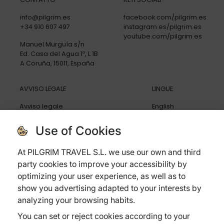
info@pilgrim.es
facebook.com/pilgrim.es
+34 910 607 497
instagram.es/pilgrim.es
youtube.com/pilgrim.es
Manuel Murguía s/n
Ed. Casa del Agua 1º, L 1B
A Coruña, 15011, España
AVVISO LEGALE
LINGUE
Avviso legale
English
Politica di privacy
Español
Politica di cookies
Deutsch
Use of Cookies
Condizioni generali
Italiano
Politica di cancellazione
At PILGRIM TRAVEL S.L. we use our own and third
Assicurazione di viaggio
party cookies to improve your accessibility by
Domande frequenti
optimizing your user experience, as well as to
show you advertising adapted to your interests by
analyzing your browsing habits.
You can set or reject cookies according to your
Subvenciones: