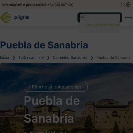
Informazioni e prenotazioni:
+34 910 607 497
English
English
Hai bisogno aiuto?
TI CHIAMIAMO GRATIS!
Español
Español
Deutsch
Deutsch
Puebla de Sanabria
Inizio
❯
Tutti i cammini
❯
Cammino Sanabrés
❯
Puebla de Sanabria
‹ Ritorno al palcoscenico
Puebla de
Sanabria
Abitanti: 1.484 aprox.