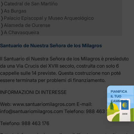
❭
Catedral de San Martiño
❭
As Burgas
❭
Palacio Episcopal y Museo Arqueológico
❭
Alameda de Ourense
❭
A Chavasqueira
Santuario de Nuestra Señora de los Milagros
Il Santuario di Nuestra Señora de los Milagros è presieduto
da una Via Crucis del XVIII secolo, costruita con solo 6
cappelle sulle 14 previste. Questa costruzione non poté
essere terminata per problemi di finanziamento.
INFORMAZIONI DI INTERESSE
PIANIFICA
IL TUO
CAMMINO
Web: www.santuariomilagros.com E-mail:
info@santuariomilagros.com Telefono: 988 463 176
Telefono: 988 463 176