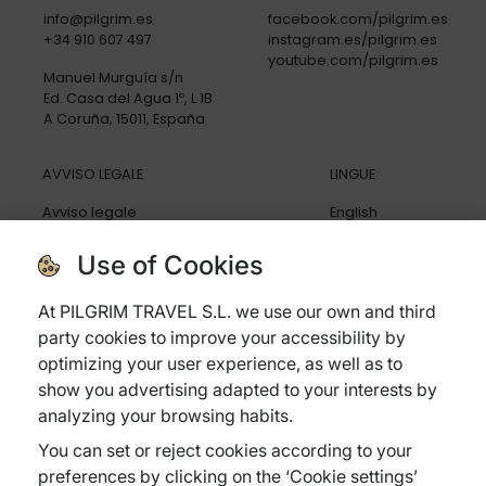
info@pilgrim.es
facebook.com/pilgrim.es
+34 910 607 497
instagram.es/pilgrim.es
youtube.com/pilgrim.es
Manuel Murguía s/n
Ed. Casa del Agua 1º, L 1B
A Coruña, 15011, España
AVVISO LEGALE
LINGUE
Avviso legale
English
Politica di privacy
Español
Politica di cookies
Deutsch
Use of Cookies
Condizioni generali
Italiano
Politica di cancellazione
At PILGRIM TRAVEL S.L. we use our own and third
Assicurazione di viaggio
party cookies to improve your accessibility by
Domande frequenti
optimizing your user experience, as well as to
show you advertising adapted to your interests by
analyzing your browsing habits.
You can set or reject cookies according to your
Subvenciones:
preferences by clicking on the ‘Cookie settings’