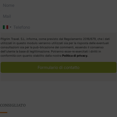
Pilgrim Travel. S.L. informa, come previsto dal Regolamento 2016/679, che i dati
utilizzati in questo modulo verranno utilizzati sia per la risposta delle eventuali
consultazioni sia per la pub-blicazione dei commenti, essendo il consenso
dell'utente la base di legittimazione. Potranno esse-re esercitati i diritti in
conformità con quanto stabilito dalla nostra
Politica di privacy.
Formulario di contatto
CONSIGLIATO