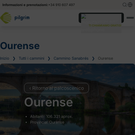
Informazioni e prenotazioni:
+34 910 607 497
English
English
Hai bisogno aiuto?
TI CHIAMIAMO GRATIS!
Español
Español
Deutsch
Deutsch
Ourense
Inizio
❯
Tutti i cammini
❯
Cammino Sanabrés
❯
Ourense
‹ Ritorno al palcoscenico
Ourense
Abitanti: 106.321 aprox.
Provincia: Ourense