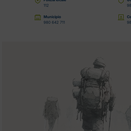
112
98
Municipio
Ce
980 642 711
9