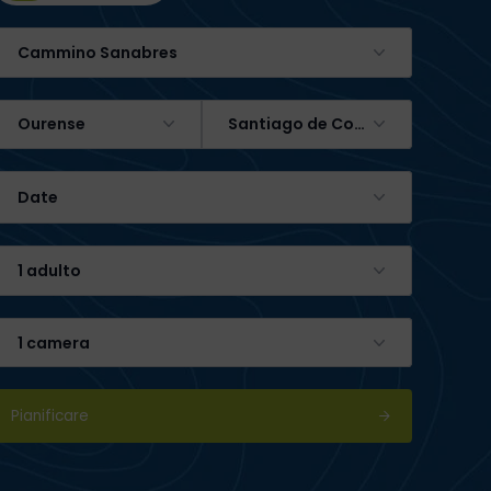
Cammino Sanabres
Ourense
Santiago de Compostela
Date
1 adulto
1 camera
Pianificare