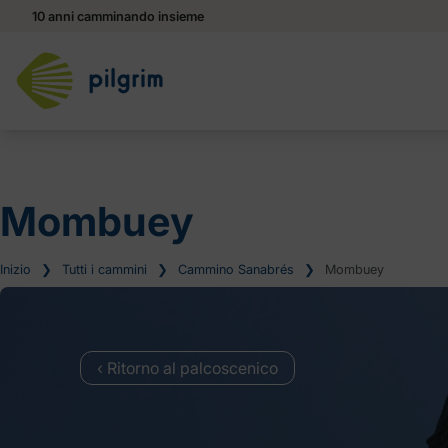
10 anni camminando insieme
Mombuey
Inizio
❯
Tutti i cammini
❯
Cammino Sanabrés
❯
Mombuey
‹ Ritorno al palcoscenico