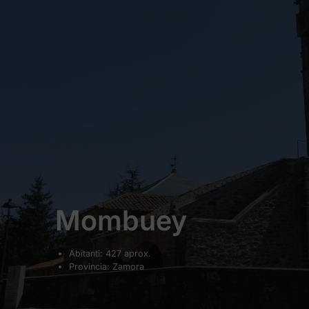
Mombuey
Abitanti: 427 aprox.
Provincia: Zamora