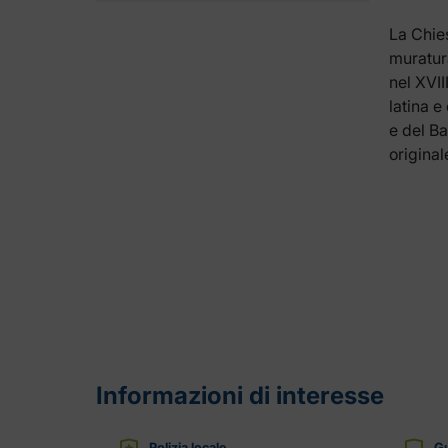
La Chies
muratura
nel XVII
latina e
e del B
original
Informazioni di interesse
Polizia locale
Gu