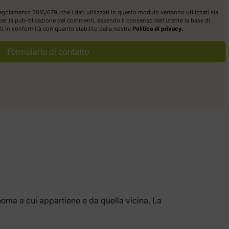
egolamento 2016/679, che i dati utilizzati in questo modulo verranno utilizzati sia
a per la pub-blicazione dei commenti, essendo il consenso dell'utente la base di
itti in conformità con quanto stabilito dalla nostra
Politica di privacy.
Formulario di contatto
noma a cui appartiene e da quella vicina. La