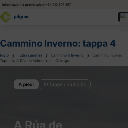
Informazioni e prenotazioni:
+34 910 607 497
Cammino Inverno: tappa 4
Inizio
❯
Tutti i cammini
❯
Cammino d’Inverno
❯
Cammino Inverno |
Tappa 4: A Rúa de Valdeorras – Quiroga
A piedi
10 Tappe / 263 Kms
A Rúa de