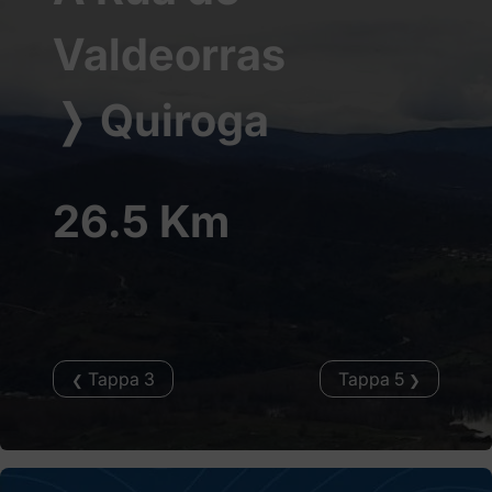
Valdeorras
❭
Quiroga
26.5 Km
Tappa 3
Tappa 5
❮
❯