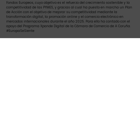
Fondos Europeos, cuyo objetivo es el refuerzo del crecimiento sostenible y la
competitividad de las PYMES, y gracias al cual ha puesto en marcha un Plan
de Acción con el objetivo de mejorar su competitividad mediante la
transformación digital, la promoción online y el comercio electrónico en
mercados internacionales durante el año 2025. Para ello ha contado con el
apoyo del Programa Xpande Digital de la Cámara de Comercio de A Coruña.
#EuropaSeSiente