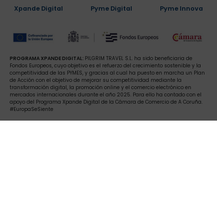
Xpande Digital
Pyme Digital
Pyme Innova
PROGRAMA XPANDE DIGITAL:
PILGRIM TRAVEL S.L. ha sido beneficiaria de
Fondos Europeos, cuyo objetivo es el refuerzo del crecimiento sostenible y la
competitividad de las PYMES, y gracias al cual ha puesto en marcha un Plan
de Acción con el objetivo de mejorar su competitividad mediante la
transformación digital, la promoción online y el comercio electrónico en
mercados internacionales durante el año 2025. Para ello ha contado con el
apoyo del Programa Xpande Digital de la Cámara de Comercio de A Coruña.
#EuropaSeSiente