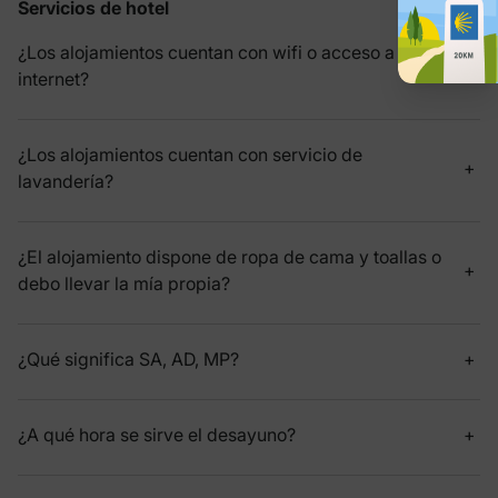
Servicios de hotel
¿Los alojamientos cuentan con wifi o acceso a
internet?
¿Los alojamientos cuentan con servicio de
lavandería?
¿El alojamiento dispone de ropa de cama y toallas o
debo llevar la mía propia?
¿Qué significa SA, AD, MP?
¿A qué hora se sirve el desayuno?