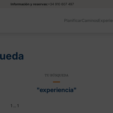
Información y reservas:
+34 910 607 497
Planificar
Caminos
Experie
queda
TU BÚSQUEDA
"experiencia"
1
...
1