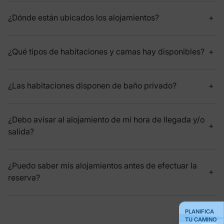
¿Dónde están ubicados los alojamientos?
¿Qué tipos de habitaciones y camas hay disponibles?
¿Las habitaciones disponen de baño privado?
¿Debo avisar al alojamiento de mi hora de llegada y/o
salida?
¿Puedo saber mis alojamientos antes de efectuar la
reserva?
PLANIFICA
TU CAMINO