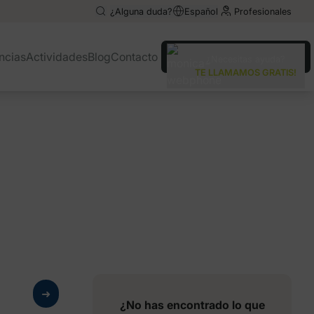
¿Alguna duda?
Español
Profesionales
English
English
ncias
Actividades
Blog
Contacto
¿Necesitas ayuda?
Deutsch
Deutsch
TE LLAMAMOS GRATIS!
Français
Français
Italiano
Italiano
Português
Português
➜
¿No has encontrado lo que