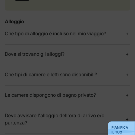
Alloggio
Che tipo di alloggio è incluso nel mio viaggio?
Dove si trovano gli alloggi?
Che tipi di camere e letti sono disponibili?
Le camere dispongono di bagno privato?
Devo avvisare l'alloggio dell'ora di arrivo e/o
partenza?
PIANIFICA
IL TUO