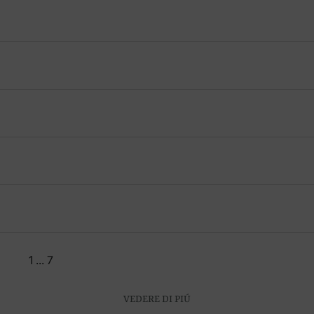
1
...
7
VEDERE DI PIÚ