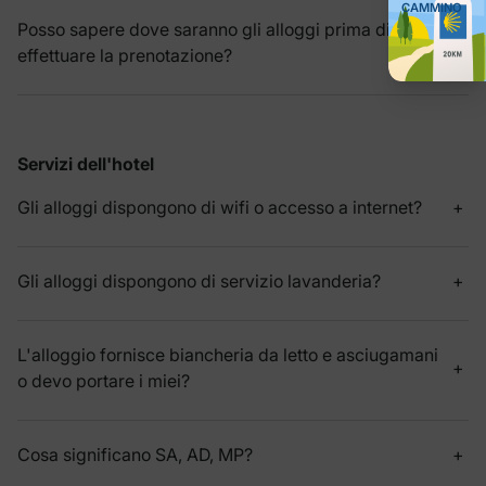
CAMMINO
Posso sapere dove saranno gli alloggi prima di
effettuare la prenotazione?
Servizi dell'hotel
Gli alloggi dispongono di wifi o accesso a internet?
Gli alloggi dispongono di servizio lavanderia?
L'alloggio fornisce biancheria da letto e asciugamani
o devo portare i miei?
Cosa significano SA, AD, MP?