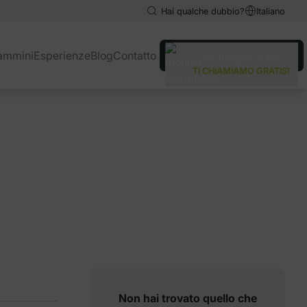
Hai qualche dubbio?
Italiano
English
English
ammini
Esperienze
Blog
Contatto
Hai bisogno aiuto?
Español
Español
TI CHIAMIAMO GRATIS!
Deutsch
Deutsch
Français
Français
Português
Português
Non hai trovato quello che