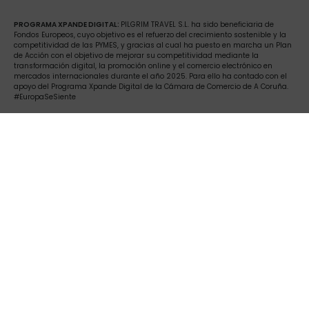
PROGRAMA XPANDE DIGITAL:
PILGRIM TRAVEL S.L. ha sido beneficiaria de
Fondos Europeos, cuyo objetivo es el refuerzo del crecimiento sostenible y la
competitividad de las PYMES, y gracias al cual ha puesto en marcha un Plan
de Acción con el objetivo de mejorar su competitividad mediante la
transformación digital, la promoción online y el comercio electrónico en
mercados internacionales durante el año 2025. Para ello ha contado con el
apoyo del Programa Xpande Digital de la Cámara de Comercio de A Coruña.
#EuropaSeSiente