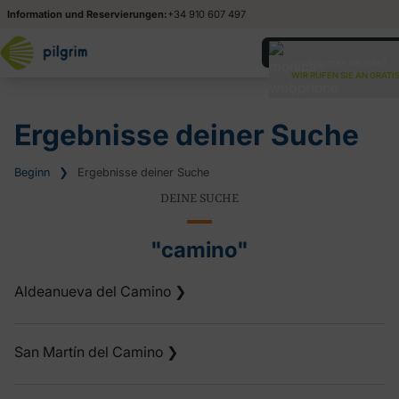
Information und Reservierungen:
+34 910 607 497
Englis
Englis
Brauchen Sie Hilfe?
WIR RUFEN SIE AN GRATIS
Españ
Españ
França
França
Ergebnisse deiner Suche
Italian
Italian
Beginn
❯
Ergebnisse deiner Suche
Portug
Portug
DEINE SUCHE
"camino"
Aldeanueva del Camino
❯
San Martín del Camino
❯