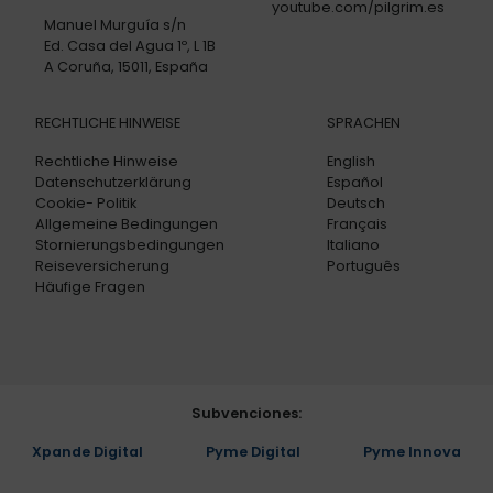
youtube.com/pilgrim.es
Manuel Murguía s/n
Ed. Casa del Agua 1º, L 1B
A Coruña, 15011, España
RECHTLICHE HINWEISE
SPRACHEN
Rechtliche Hinweise
English
Datenschutzerklärung
Español
Cookie- Politik
Deutsch
Allgemeine Bedingungen
Français
Stornierungsbedingungen
Italiano
Reiseversicherung
Português
Häufige Fragen
Subvenciones:
Xpande Digital
Pyme Digital
Pyme Innova