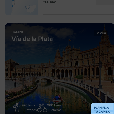
266 Kms
CAMINO
Sevilla
Vía de la Plata
970 kms
960 kms
PLANIFICA
36 etapas
16 etapas
TU CAMINO