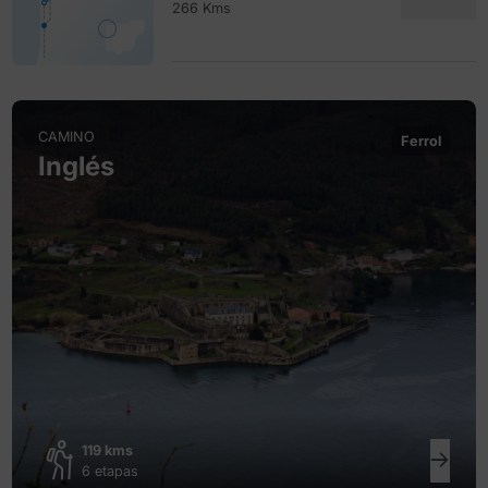
266 Kms
CAMINO
Ferrol
Inglés
119 kms
6 etapas