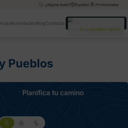
¿Alguna duda?
Español
Profesionales
English
English
ncias
Actividades
Blog
Contacto
¿Necesitas ayuda?
Deutsch
Deutsch
TE LLAMAMOS GRATIS!
Italiano
Italiano
y Pueblos
Planifica tu camino