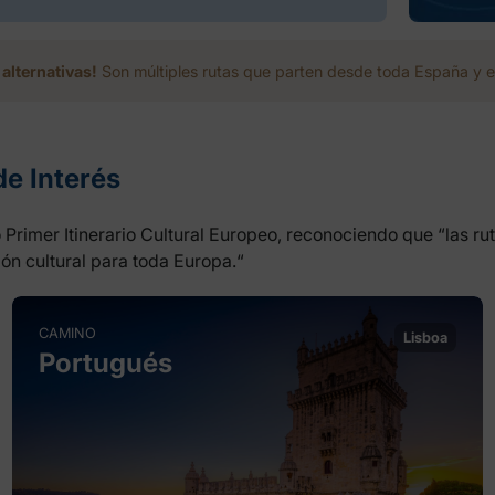
alternativas!
Son múltiples rutas que parten desde toda España y e
de Interés
rimer Itinerario Cultural Europeo, reconociendo que “las rut
ón cultural para toda Europa.“
CAMINO
Lisboa
Portugués