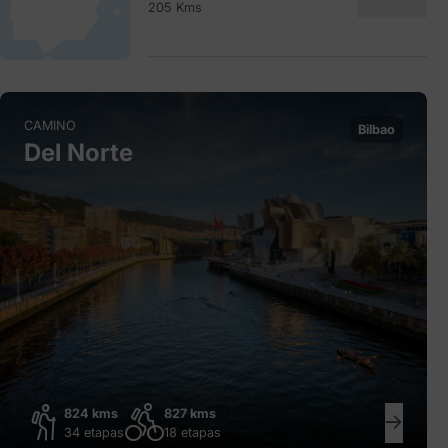
205 Kms
CAMINO
Bilbao
Del Norte
824 kms
827 kms
34 etapas
18 etapas